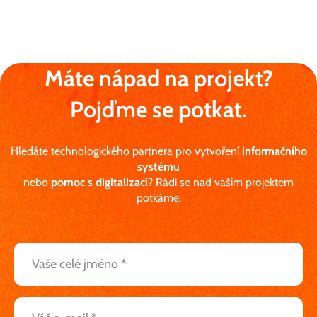
Máte nápad na projekt?
Pojďme se potkat.
Hledáte technologického partnera pro vytvoření
informačního
systému
nebo
pomoc s digitalizací
? Rádi se nad vaším projektem
potkáme.