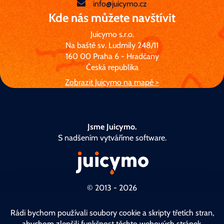
info@juicymo.cz
Kde nás můžete navštívit
Juicymo s.r.o.
Na baště sv. Ludmily 248/11
160 00 Praha 6 - Hradčany
Česká republika
Zobrazit Juicymo na mapě >
Jsme Juicymo.
S nadšením vytváříme software.
© 2013 - 2026
Česky
/
English
Rádi bychom používali soubory cookie a skripty třetích stran,
abychom zlepšili funkčnost těchto webových stránek.