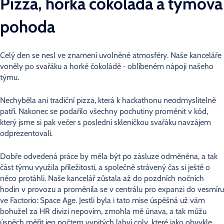
Pizza, horká čokoláda a týmová
pohoda
Celý den se nesl ve znamení uvolněné atmosféry. Naše kanceláře
voněly po
svařáku
a
horké čokoládě
‑ oblíbeném nápoji našeho
týmu.
Nechyběla ani tradiční pizza, která k hackathonu neodmyslitelně
patří. Nakonec se podařilo všechny pochutiny proměnit v kód,
který jsme si pak večer s poslední skleničkou svařáku navzájem
odprezentovali.
Dobře odvedená práce by měla být po zásluze odměněna, a tak
část týmu využila příležitosti, a společně strávený čas si ještě o
něco protáhli. Naše kancelář zůstala až do pozdních nočních
hodin v provozu a proměnila se v centrálu pro expanzi do vesmíru
ve
Factorio: Space Age
. Jestli byla i tato mise úspěšná už vám
bohužel za HR divizi nepovím, zmohla mě únava, a tak můžu
úspěch měřit jen počtem vypitých lahví coly, které jako obvykle