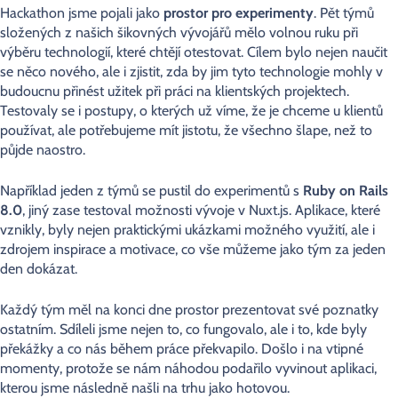
Hackathon jsme pojali jako
prostor pro experimenty
. Pět týmů
složených z našich šikovných vývojářů mělo volnou ruku při
výběru technologií, které chtějí otestovat. Cílem bylo nejen naučit
se něco nového, ale i zjistit, zda by jim tyto technologie mohly v
budoucnu přinést užitek při práci na klientských projektech.
Testovaly se i postupy, o kterých už víme, že je chceme u klientů
používat, ale potřebujeme mít jistotu, že všechno šlape, než to
půjde naostro.
Například jeden z týmů se pustil do experimentů s
Ruby on Rails
8.0
, jiný zase testoval možnosti vývoje v Nuxt.js. Aplikace, které
vznikly, byly nejen praktickými ukázkami možného využití, ale i
zdrojem inspirace a motivace, co vše můžeme jako tým za jeden
den dokázat.
Každý tým měl na konci dne prostor prezentovat své poznatky
ostatním. Sdíleli jsme nejen to, co fungovalo, ale i to, kde byly
překážky a co nás během práce překvapilo. Došlo i na vtipné
momenty, protože se nám náhodou podařilo vyvinout aplikaci,
kterou jsme následně našli na trhu jako hotovou.