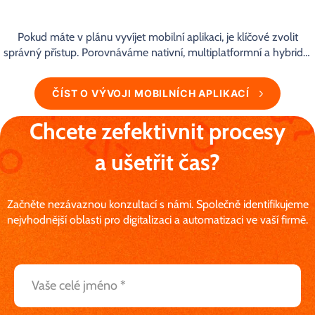
Pokud máte v plánu vyvíjet mobilní aplikaci, je klíčové zvolit
správný přístup. Porovnáváme nativní, multiplatformní a hybridní
vývoj.
ČÍST O VÝVOJI MOBILNÍCH APLIKACÍ
Chcete zefektivnit procesy
a ušetřit čas?
Začněte nezávaznou konzultací s námi. Společně identifikujeme
nejvhodnější oblasti pro digitalizaci a automatizaci ve vaší firmě.